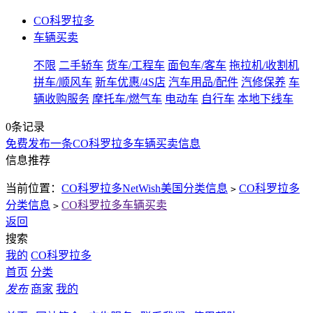
CO科罗拉多
车辆买卖
不限
二手轿车
货车/工程车
面包车/客车
拖拉机/收割机
拼车/顺风车
新车优惠/4S店
汽车用品/配件
汽修保养
车
辆收购服务
摩托车/燃气车
电动车
自行车
本地下线车
0条记录
免费发布一条CO科罗拉多车辆买卖信息
信息推荐
当前位置：
CO科罗拉多NetWish美国分类信息
CO科罗拉多
>
分类信息
CO科罗拉多车辆买卖
>
返回
搜索
我的
CO科罗拉多
首页
分类
发布
商家
我的