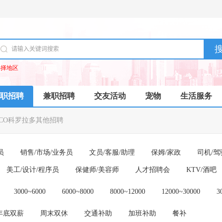
选择地区
职招聘
兼职招聘
交友活动
宠物
生活服务
CO科罗拉多其他招聘
员
销售/市场/业务员
文员/客服/助理
保姆/家政
司机/驾
美工/设计/程序员
保健师/美容师
人才招聘会
KTV/酒吧
3000~6000
6000~8000
8000~12000
12000~30000
3
年底双薪
周末双休
交通补助
加班补助
餐补