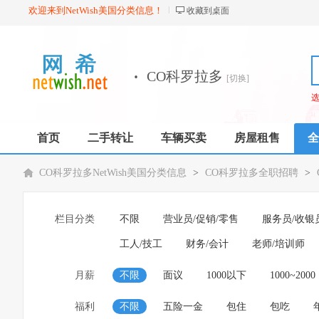
欢迎来到NetWish美国分类信息！
收藏到桌面
·
CO科罗拉多
[切换]
首页
二手转让
车辆买卖
房屋租售
全
CO科罗拉多NetWish美国分类信息
>
CO科罗拉多全职招聘
>
栏目分类
不限
营业员/促销/零售
服务员/收银
工人/技工
财务/会计
老师/培训师
月薪
不限
面议
1000以下
1000~2000
福利
不限
五险一金
包住
包吃