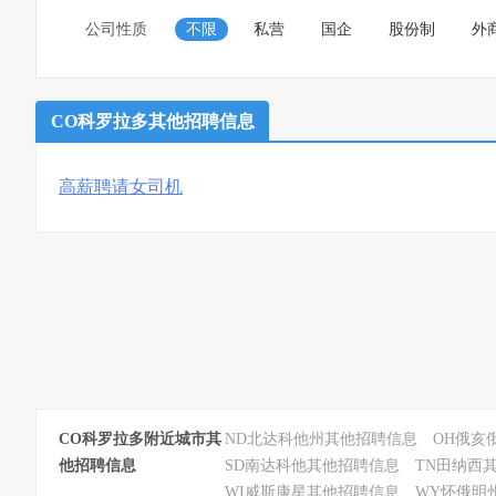
公司性质
不限
私营
国企
股份制
外
CO科罗拉多其他招聘信息
高薪聘请女司机
CO科罗拉多附近城市其
ND北达科他州其他招聘信息
OH俄亥
他招聘信息
SD南达科他其他招聘信息
TN田纳西
WI威斯康星其他招聘信息
WY怀俄明