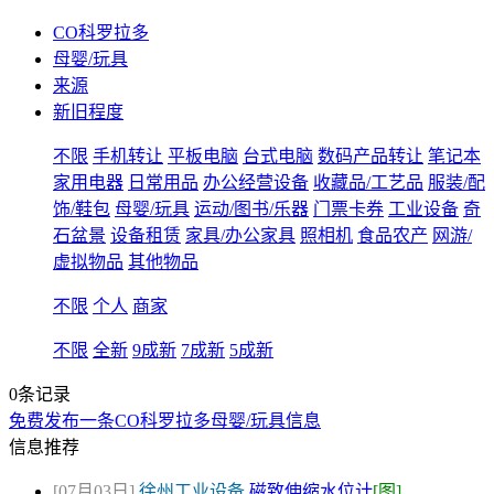
CO科罗拉多
母婴/玩具
来源
新旧程度
不限
手机转让
平板电脑
台式电脑
数码产品转让
笔记本
家用电器
日常用品
办公经营设备
收藏品/工艺品
服装/配
饰/鞋包
母婴/玩具
运动/图书/乐器
门票卡券
工业设备
奇
石盆景
设备租赁
家具/办公家具
照相机
食品农产
网游/
虚拟物品
其他物品
不限
个人
商家
不限
全新
9成新
7成新
5成新
0条记录
免费发布一条CO科罗拉多母婴/玩具信息
信息推荐
[07月03日]
徐州工业设备
磁致伸缩水位计
[图]